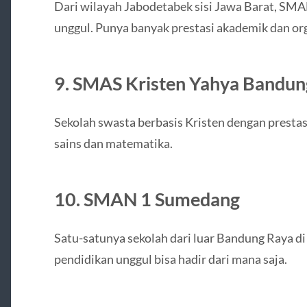
Dari wilayah Jabodetabek sisi Jawa Barat, SM
unggul. Punya banyak prestasi akademik dan org
9.
SMAS Kristen Yahya Bandun
Sekolah swasta berbasis Kristen dengan prestas
sains dan matematika.
10.
SMAN 1 Sumedang
Satu-satunya sekolah dari luar Bandung Raya di 
pendidikan unggul bisa hadir dari mana saja.