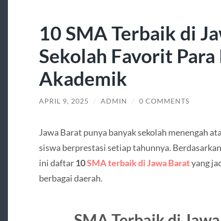
10 SMA Terbaik di Ja
Sekolah Favorit Para
Akademik
APRIL 9, 2025
/
ADMIN
/
0 COMMENTS
Jawa Barat punya banyak sekolah menengah ata
siswa berprestasi setiap tahunnya. Berdasarkan
ini daftar
10
SMA terbaik di Jawa Barat
yang jad
berbagai daerah.
SMA Terbaik di Jawa 