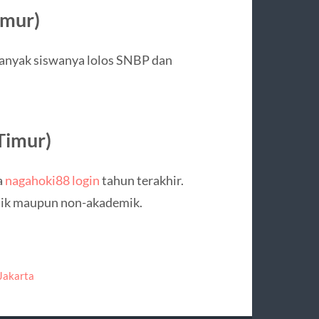
imur)
Banyak siswanya lolos SNBP dan
Timur)
a
nagahoki88 login
tahun terakhir.
mik maupun non-akademik.
Jakarta