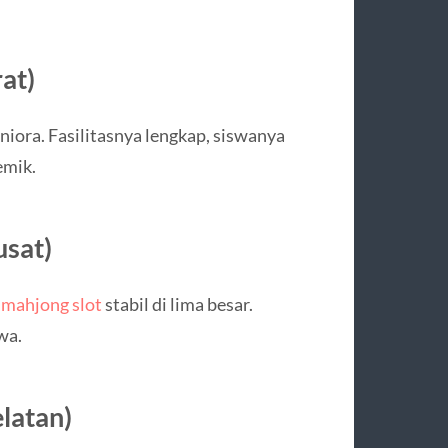
at)
niora. Fasilitasnya lengkap, siswanya
emik.
usat)
 mahjong slot
stabil di lima besar.
wa.
latan)