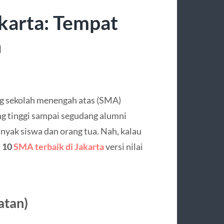
karta: Tempat
n
ang sekolah menengah atas (SMA)
ng tinggi sampai segudang alumni
banyak siswa dan orang tua. Nah, kalau
a
10
SMA terbaik di Jakarta
versi nilai
atan)