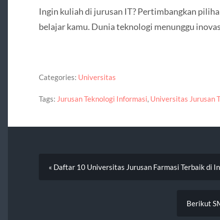
Ingin kuliah di jurusan IT? Pertimbangkan piliha
belajar kamu. Dunia teknologi menunggu inova
Categories:
Universitas
Tags:
Jurusan Teknologi Informasi
,
Universitas Jurusan T
« Daftar 10 Universitas Jurusan Farmasi Terbaik di I
Berikut SM