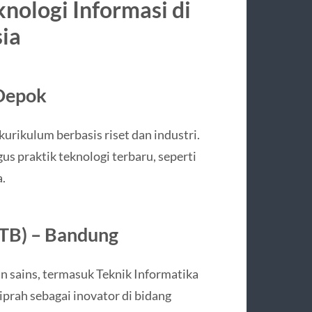
knologi Informasi di
ia
 Depok
urikulum berbasis riset dan industri.
s praktik teknologi terbaru, seperti
.
(ITB) – Bandung
an sains, termasuk Teknik Informatika
prah sebagai inovator di bidang